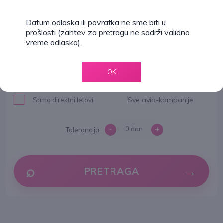
PO
NE
|
|
09.06.2025
15.06.2025
Datum odlaska ili povratka ne sme biti u
prošlosti (zahtev za pretragu ne sadrži validno
vreme odlaska).
Opcije
1 putnik
EKONOMSKA
OK
Sve avio-kompanije
Samo direktni letovi
-
+
0 dan
Tolerancija
:
PRETRAGA