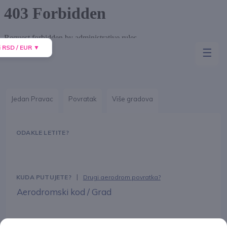
☰
Prijava
Jedan Pravac
Povratak
Više gradova
Promena jezika
Promeni valutu
|
Drugi aerodrom povratka?
Aerodromski kod / Grad
Datum odlaska
Datum povratka